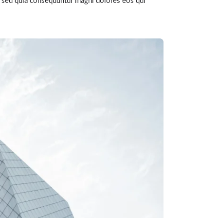
t, sed quia consequuntur magni dolores eos qui