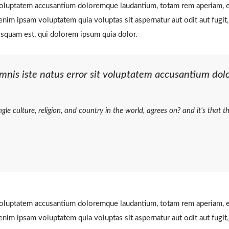
 voluptatem accusantium doloremque laudantium, totam rem aperiam, ea
enim ipsam voluptatem quia voluptas sit aspernatur aut odit aut fugi
isquam est, qui dolorem ipsum quia dolor.
omnis iste natus error sit voluptatem accusantium d
ngle culture, religion, and country in the world, agrees on? and it’s tha
 voluptatem accusantium doloremque laudantium, totam rem aperiam, ea
enim ipsam voluptatem quia voluptas sit aspernatur aut odit aut fugi