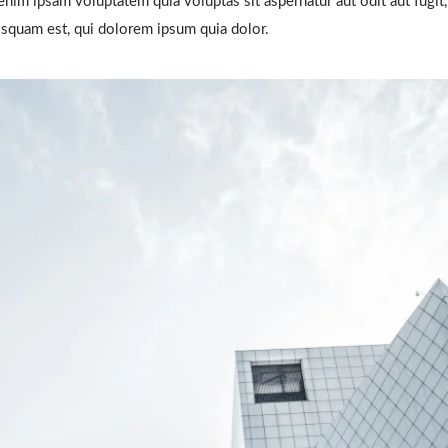
enim ipsam voluptatem quia voluptas sit aspernatur aut odit aut fugi
isquam est, qui dolorem ipsum quia dolor.