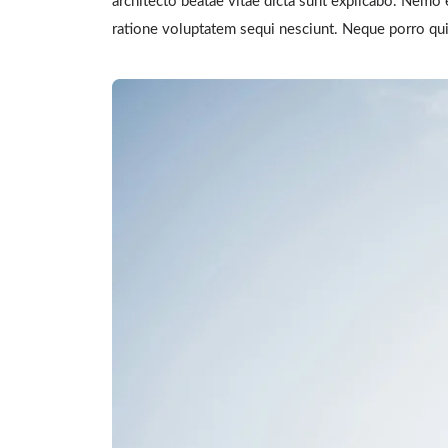
architecto beatae vitae dicta sunt explicabo. Nemo 
ratione voluptatem sequi nesciunt. Neque porro qu